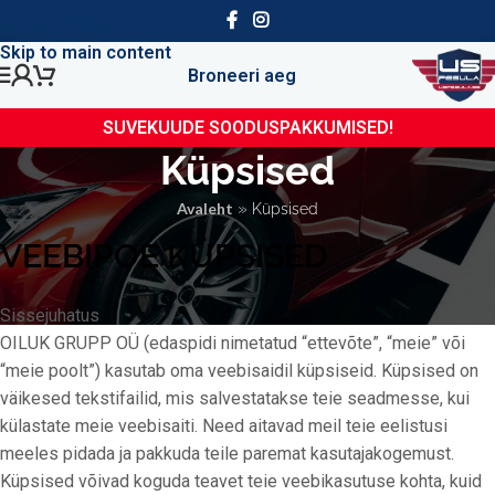
Skip to navigation
Skip to main content
Broneeri aeg
SUVEKUUDE SOODUSPAKKUMISED!
Küpsised
»
Avaleht
Küpsised
VEEBIPOE KÜPSISED
Sissejuhatus
OILUK GRUPP OÜ (edaspidi nimetatud “ettevõte”, “meie” või
“meie poolt”) kasutab oma veebisaidil küpsiseid. Küpsised on
väikesed tekstifailid, mis salvestatakse teie seadmesse, kui
külastate meie veebisaiti. Need aitavad meil teie eelistusi
meeles pidada ja pakkuda teile paremat kasutajakogemust.
Küpsised võivad koguda teavet teie veebikasutuse kohta, kuid