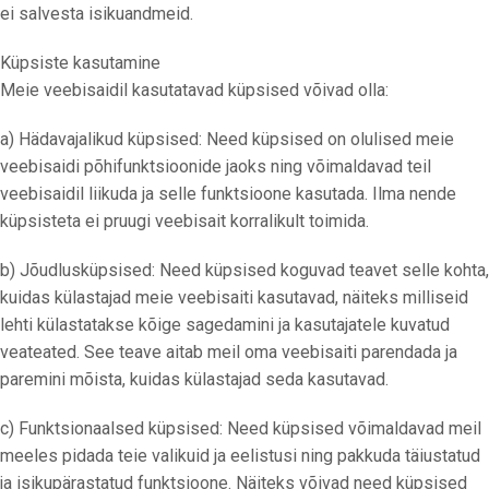
ei salvesta isikuandmeid.
Küpsiste kasutamine
Meie veebisaidil kasutatavad küpsised võivad olla:
a) Hädavajalikud küpsised: Need küpsised on olulised meie
veebisaidi põhifunktsioonide jaoks ning võimaldavad teil
veebisaidil liikuda ja selle funktsioone kasutada. Ilma nende
küpsisteta ei pruugi veebisait korralikult toimida.
b) Jõudlusküpsised: Need küpsised koguvad teavet selle kohta,
kuidas külastajad meie veebisaiti kasutavad, näiteks milliseid
lehti külastatakse kõige sagedamini ja kasutajatele kuvatud
veateated. See teave aitab meil oma veebisaiti parendada ja
paremini mõista, kuidas külastajad seda kasutavad.
c) Funktsionaalsed küpsised: Need küpsised võimaldavad meil
meeles pidada teie valikuid ja eelistusi ning pakkuda täiustatud
ja isikupärastatud funktsioone. Näiteks võivad need küpsised