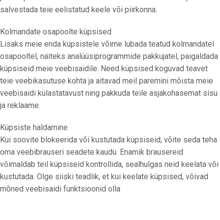
salvestada teie eelistatud keele või piirkonna.
Kolmandate osapoolte küpsised
Lisaks meie enda küpsistele võime lubada teatud kolmandatel
osapooltel, näiteks analüüsiprogrammide pakkujatel, paigaldada
küpsiseid meie veebisaidile. Need küpsised koguvad teavet
teie veebikasutuse kohta ja aitavad meil paremini mõista meie
veebisaidi külastatavust ning pakkuda teile asjakohasemat sisu
ja reklaame.
Küpsiste haldamine
Kui soovite blokeerida või kustutada küpsiseid, võite seda teha
oma veebibrauseri seadete kaudu. Enamik brausereid
võimaldab teil küpsiseid kontrollida, sealhulgas neid keelata või
kustutada. Olge siiski teadlik, et kui keelate küpsised, võivad
mõned veebisaidi funktsioonid olla