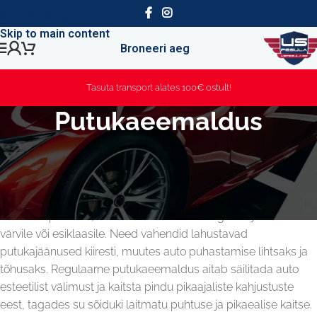
Skip to navigation
Skip to main content
Broneeri aeg
Tasuta transport alates 100€ ostult!
Putukaeemaldus
Putukajäägid võivad kahjustada auto värvkatet ja muuta selle
välimust, mistõttu on oluline kasutada spetsiaalseid auto
putukaeemaldus tooteid. Meie valikus olevad
putukaeemaldusvahendid on loodud tõhusalt eemaldama
kuivanud putukad, tekitamata kriimustusi ega kahjustusi auto
värvile või esiklaasile. Need vahendid lahustavad
putukajäänused kiiresti, muutes auto puhastamise lihtsaks ja
tõhusaks. Regulaarne putukaeemaldus aitab säilitada auto
esteetilist välimust ja kaitsta pindu pikaajaliste kahjustuste
eest, tagades su sõiduki laitmatu puhtuse ja pikaealise kaitse.