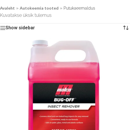
»
»
Avaleht
Autokeemia tooted
Putukaeemaldus
Kuvatakse üksik tulemus
Show sidebar